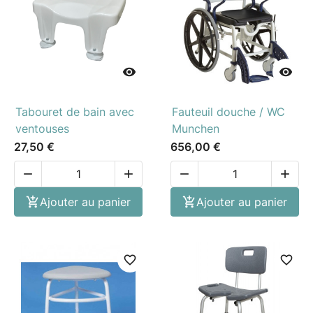


Tabouret de bain avec
Fauteuil douche / WC
ventouses
Munchen
27,50 €
656,00 €





Ajouter au panier

Ajouter au panier
favorite_border
favorite_border