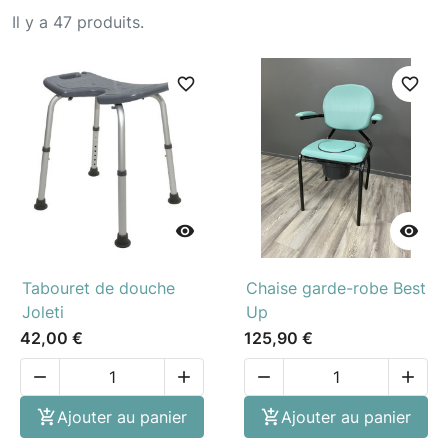
Il y a 47 produits.
favorite_border
favorite_border


Tabouret de douche
Chaise garde-robe Best
Joleti
Up
42,00 €
125,90 €





Ajouter au panier

Ajouter au panier