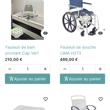


Fauteuil de bain
Fauteuil de douche
pivotant Cap Vert
LIMA H273
210,00 €
469,00 €





Ajouter au panier

Ajouter au panier
favorite_border
favorite_border