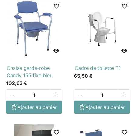
favorite_border
favorite_border


Chaise garde-robe
Cadre de toilette T1
Candy 155 fixe bleu
65,50 €
102,62 €





Ajouter au panier

Ajouter au panier
favorite_border
favorite_border