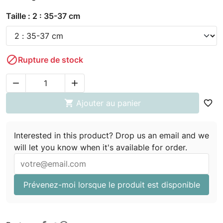
Taille : 2 : 35-37 cm

Rupture de stock



Ajouter au panier
favorite_border
Interested in this product? Drop us an email and we
will let you know when it's available for order.
Prévenez-moi lorsque le produit est disponible